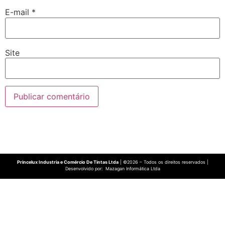
E-mail
*
Site
Princelux Industria e Comércio De Tintas Ltda
| ©2026 – Todos os direitos reservados |
Desenvolvido por: Mazagan Informática Ltda